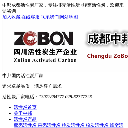
中邦成都活性炭厂家，专注椰壳活性炭+蜂窝活性炭，欢迎来
访咨询
加入收藏
|
在线客服
|
联系我们
|
网站地图
中邦
国内活性炭厂家
追求卓越品质，满足客户需求
活性炭厂家电话：
13072884777 028-62777726
活性炭首页
关于中邦
活性炭产品
椰壳活性炭
果壳活性炭
柱炭活性炭
粉炭活性炭
蜂窝活