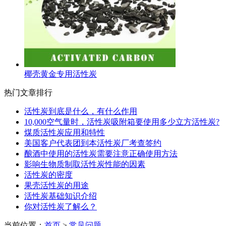
椰壳黄金专用活性炭
热门文章排行
活性炭到底是什么，有什么作用
10,000空气量时，活性炭吸附箱要使用多少立方活性炭?
煤质活性炭应用和特性
美国客户代表团到本活性炭厂考查签约
酿酒中使用的活性炭需要注意正确使用方法
影响生物质制取活性炭性能的因素
活性炭的密度
果壳活性炭的用途
活性炭基础知识介绍
你对活性炭了解么？
当前位置：
首页
>
常见问题