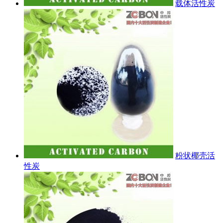
载体活性炭
粉状椰壳活
性炭