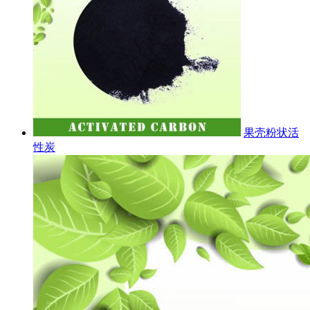
果壳粉状活
性炭