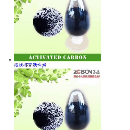
粉状椰壳活性炭