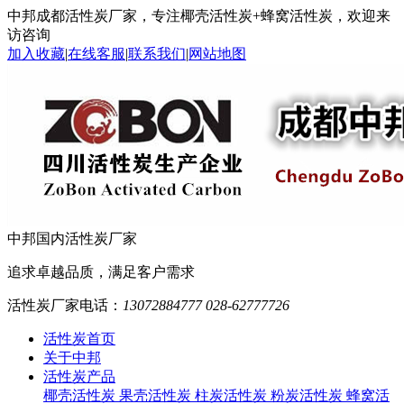
中邦成都活性炭厂家，专注椰壳活性炭+蜂窝活性炭，欢迎来
访咨询
加入收藏
|
在线客服
|
联系我们
|
网站地图
中邦
国内活性炭厂家
追求卓越品质，满足客户需求
活性炭厂家电话：
13072884777 028-62777726
活性炭首页
关于中邦
活性炭产品
椰壳活性炭
果壳活性炭
柱炭活性炭
粉炭活性炭
蜂窝活