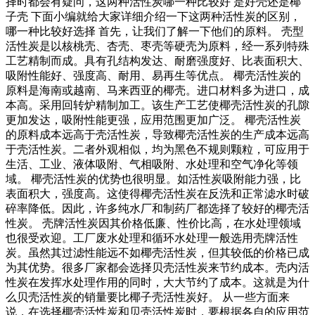
择时都会有疑问，这两种活性炭哪一种比较好 是好壳还是椰
子壳 下面小编就给大家详细介绍一下这两种活性炭的区别，
哪一种比较好选择 首先，让我们了解一下他们的原料。 壳型
活性炭是以核桃壳、杏壳、枣壳等硬壳为原料，经一系列特殊
工艺精制而成。具有孔结构发达、耐磨强度好、比表面积大、
吸附性能好、强度高、耐用、易再生等优点。 椰壳活性炭的
原料是海南或越南、马来西亚的椰壳。进口材料多为进口，成
本高。采用回转炉精制加工。该生产工艺使椰壳活性炭的孔隙
更加发达，吸附性能更强，应用范围更加广泛。 椰壳活性炭
的原料成本远高于壳活性炭，导致椰壳活性炭的生产成本远高
于壳活性炭。二者外观相似，均为黑色不规则颗粒，可应用于
生活、工业、液体吸附、气相吸附、水处理和空气净化等领
域。 椰壳活性炭的优势也很明显。如活性炭吸附能力强，比
表面积大，强度高。这使得椰壳活性炭在反洗和正常滤水时破
碎率降低。因此，许多纯水厂和制药厂都选择了较好的椰壳活
性炭。 壳牌活性炭因其价格低廉、性价比高，在水处理领域
也很受欢迎。工厂废水处理和循环水处理一般选用壳牌活性
炭。虽然其过滤性能远不如椰壳活性炭，但其较低的价格已成
为其优势。很多厂家都会选择贝壳活性炭来节约成本。壳内活
性炭在发挥水处理作用的同时，大大节约了成本。这就是为什
么贝壳活性炭的销量要比椰子壳活性炭好。 从一些方面来
说，在选择椰壳活性炭和贝壳活性炭时，要根据各自的应用范