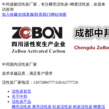
中邦成都活性炭厂家，专注椰壳活性炭+蜂窝活性炭，欢迎来
访咨询
加入收藏
|
在线客服
|
联系我们
|
网站地图
中邦
国内活性炭厂家
追求卓越品质，满足客户需求
活性炭厂家电话：
13072884777 028-62777726
活性炭首页
关于中邦
活性炭产品
椰壳活性炭
果壳活性炭
柱炭活性炭
粉炭活性炭
蜂窝活