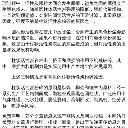
理过程中，活性炭颗粒之间会发生摩擦，边角之间的摩擦会产
生黑色粉末。随着圆柱体活性炭强度的降低，黑粉含量增加。
一旦达到预定值，会影响圆筒活性炭的正常过滤，非常麻烦。
因此，强度不够是柱状活性炭粉碎的原因之一。
圆柱形活性炭在使用中应除尘，否则产生的黑色粉尘会影
响水质的洁净度。如果不进行处理，在使用前会出现粉状假
象。这是由于柱状活性炭表面的灰尘造成的，但对活性炭的质
量和效果没有影响。
柱状活性炭在冲击、挤压和磨损的作用下机械破碎。其
中，磨损力和磨削力是实际使用中产生粉尘的常见原因。
上述三种情况是更常见的柱状活性炭粉碎原因。
柱状活性炭粉碎的原因是以煤、椰壳和锯末为原料，经一
系列生产工艺精制而成，颗粒外观呈黑色圆柱状。广泛应用于
气体处理、污水处理、脱硫脱硝、溶剂回收、制氮机、空分设
备、喷漆车间等。
免责声明：部分文章信息来源于网络以及网友投稿，本网站只
负责对文章进行整理、排版、编辑，是出于传递更多信息之目