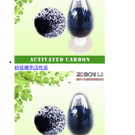
粉状椰壳活性炭