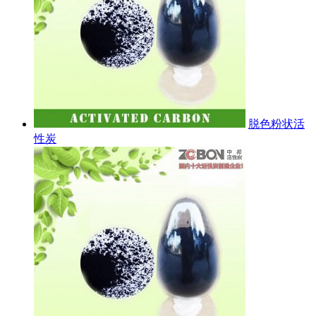
脱色粉状活
性炭