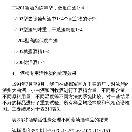
JT-201新酒为陈年型，低度白酒1~4
Jt-202型去除葡萄酒中1~4个沉淀物的研究
Jt-203型酒气味重，干瓜酒精度1~4
JT-204型高酯低度白酒
Jt-205糖蜜酒精1~4
Jt-206仿洋酒1~4
4、 酒精专用活性炭的处理效果
1994年7月至9月，我们在成都军区九里春酒厂，对浓烈的
泸州大曲酒、小曲酒和回收酒进行了酒精含量、不同酯含量、
不同原料用量、不同温度等不同方法的系统比较。对一些结果
不好的样品进行了重复试验。所有样品均经常规和气相色谱检
测。主要结果列于表2和表3。
表2特殊酒精活性炭处理不同葡萄酒样品的结果
酒样温度35℃以上5~0℃-1~-5℃-6~-10℃-11~-15℃