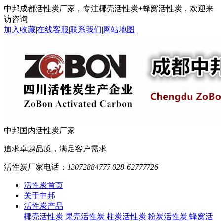
中邦成都活性炭厂家，专注椰壳活性炭+蜂窝活性炭，欢迎来
访咨询
加入收藏
|
在线客服
|
联系我们
|
网站地图
中邦
国内活性炭厂家
追求卓越品质，满足客户需求
活性炭厂家电话：
13072884777 028-62777726
活性炭首页
关于中邦
活性炭产品
椰壳活性炭
果壳活性炭
柱炭活性炭
粉炭活性炭
蜂窝活