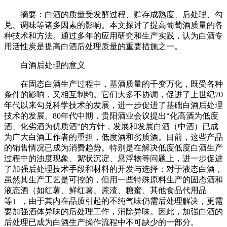
摘要：白酒的质量受发酵过程、贮存成熟度、后处理、勾
兑、调味等诸多因素的影响。本文探讨了提高葡萄酒质量的各
种技术和方法。通过多年的应用研究和生产实践，认为白酒专
用活性炭是提高白酒后处理质量的重要措施之一。
白酒后处理的意义
在固态白酒生产过程中，基酒质量的千变万化，既受各种
条件的影响，又相互制约。它们大多不协调，促进了上世纪70
年代以来勾兑科学技术的发展，进一步促进了基础白酒后处理
技术的发展。80年代中期，贵阳酒业会议提出“化高酒为低度
酒、化劣酒为优质酒”的方针，发展和发展白酒（中酒）已成
为广大白酒工作者的重担，低度酒和劣质酒。目前，这些产品
的销售情况已成为消费趋势。特别是在解决低度低度白酒生产
过程中的浊度现象、絮状沉淀、悬浮物等问题上，进一步促进
了加强后处理技术手段和材料的开发与选择；对于液态白酒，
虽然其生产工艺是可控的，但用一些特殊原料生产的固态酒和
液态酒（如红薯、鲜红薯、蔗渣、糖蜜、其他食品代用品
等），由于其内在品质引起的不纯气味仍需后处理解决，更需
要加强酒体异味的后处理工作，消除异味。因此，加强白酒的
后处理已成为白酒生产操作流程中不可缺少的一部分。