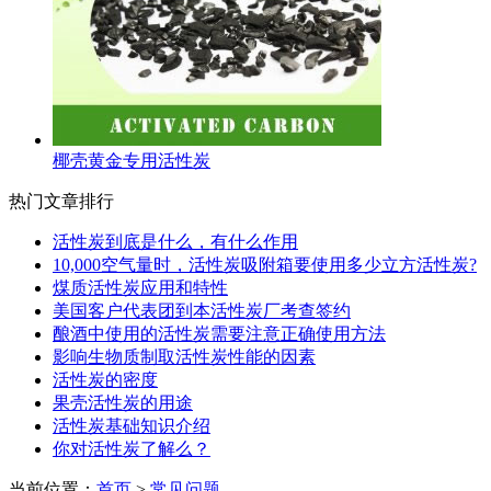
椰壳黄金专用活性炭
热门文章排行
活性炭到底是什么，有什么作用
10,000空气量时，活性炭吸附箱要使用多少立方活性炭?
煤质活性炭应用和特性
美国客户代表团到本活性炭厂考查签约
酿酒中使用的活性炭需要注意正确使用方法
影响生物质制取活性炭性能的因素
活性炭的密度
果壳活性炭的用途
活性炭基础知识介绍
你对活性炭了解么？
当前位置：
首页
>
常见问题