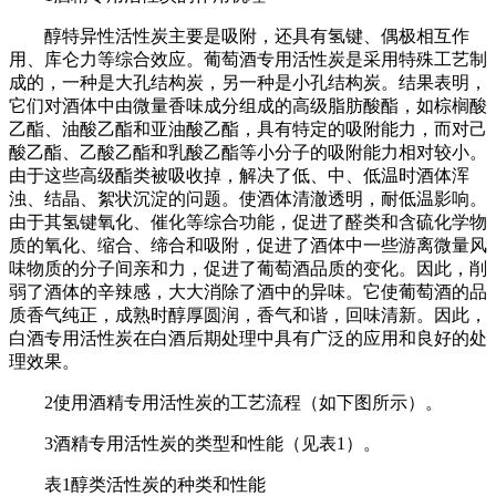
醇特异性活性炭主要是吸附，还具有氢键、偶极相互作
用、库仑力等综合效应。葡萄酒专用活性炭是采用特殊工艺制
成的，一种是大孔结构炭，另一种是小孔结构炭。结果表明，
它们对酒体中由微量香味成分组成的高级脂肪酸酯，如棕榈酸
乙酯、油酸乙酯和亚油酸乙酯，具有特定的吸附能力，而对己
酸乙酯、乙酸乙酯和乳酸乙酯等小分子的吸附能力相对较小。
由于这些高级酯类被吸收掉，解决了低、中、低温时酒体浑
浊、结晶、絮状沉淀的问题。使酒体清澈透明，耐低温影响。
由于其氢键氧化、催化等综合功能，促进了醛类和含硫化学物
质的氧化、缩合、缔合和吸附，促进了酒体中一些游离微量风
味物质的分子间亲和力，促进了葡萄酒品质的变化。因此，削
弱了酒体的辛辣感，大大消除了酒中的异味。它使葡萄酒的品
质香气纯正，成熟时醇厚圆润，香气和谐，回味清新。因此，
白酒专用活性炭在白酒后期处理中具有广泛的应用和良好的处
理效果。
2使用酒精专用活性炭的工艺流程（如下图所示）。
3酒精专用活性炭的类型和性能（见表1）。
表1醇类活性炭的种类和性能