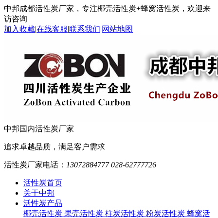
中邦成都活性炭厂家，专注椰壳活性炭+蜂窝活性炭，欢迎来
访咨询
加入收藏
|
在线客服
|
联系我们
|
网站地图
中邦
国内活性炭厂家
追求卓越品质，满足客户需求
活性炭厂家电话：
13072884777 028-62777726
活性炭首页
关于中邦
活性炭产品
椰壳活性炭
果壳活性炭
柱炭活性炭
粉炭活性炭
蜂窝活