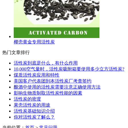
椰壳黄金专用活性炭
热门文章排行
活性炭到底是什么，有什么作用
10,000空气量时，活性炭吸附箱要使用多少立方活性炭?
煤质活性炭应用和特性
美国客户代表团到本活性炭厂考查签约
酿酒中使用的活性炭需要注意正确使用方法
影响生物质制取活性炭性能的因素
活性炭的密度
果壳活性炭的用途
活性炭基础知识介绍
你对活性炭了解么？
当前位置：
首页
>
常见问题