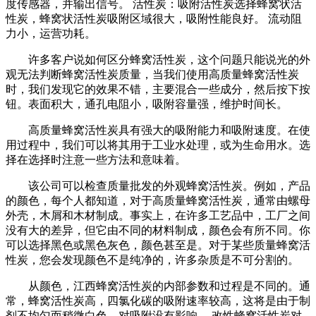
度传感器，并输出信号。 活性炭：吸附活性炭选择蜂窝状活
性炭，蜂窝状活性炭吸附区域很大，吸附性能良好。 流动阻
力小，运营功耗。
许多客户说如何区分蜂窝活性炭，这个问题只能说光的外
观无法判断蜂窝活性炭质量，当我们使用高质量蜂窝活性炭
时，我们发现它的效果不错，主要混合一些成分，然后按下按
钮。表面积大，通孔电阻小，吸附容量强，维护时间长。
高质量蜂窝活性炭具有强大的吸附能力和吸附速度。在使
用过程中，我们可以将其用于工业水处理，或为生命用水。选
择在选择时注意一些方法和意味着。
该公司可以检查质量批发的外观蜂窝活性炭。例如，产品
的颜色，每个人都知道，对于高质量蜂窝活性炭，通常由螺母
外壳，木屑和木材制成。事实上，在许多工艺品中，工厂之间
没有大的差异，但它由不同的材料制成，颜色会有所不同。你
可以选择黑色或黑色灰色，颜色甚至是。对于某些质量蜂窝活
性炭，您会发现颜色不是纯净的，许多杂质是不可分割的。
从颜色，江西蜂窝活性炭的内部参数和过程是不同的。通
常，蜂窝活性炭高，四氯化碳的吸附速率较高，这将是由于制
剂不均匀而稍微白色。对吸附没有影响。 改性蜂窝活性炭对