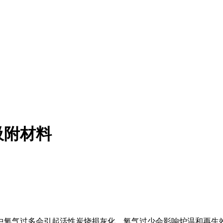
吸附材料
中氧气过多会引起活性炭烧损灰化，氧气过少会影响炉温和再生