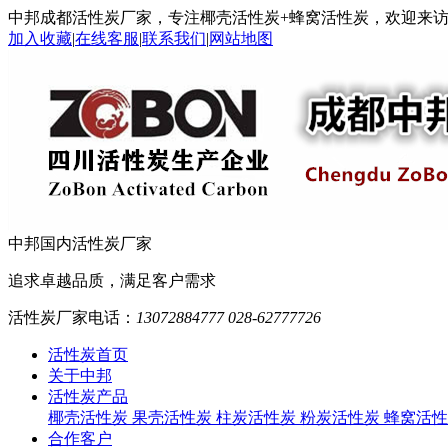
中邦成都活性炭厂家，专注椰壳活性炭+蜂窝活性炭，欢迎来
加入收藏
|
在线客服
|
联系我们
|
网站地图
中邦
国内活性炭厂家
追求卓越品质，满足客户需求
活性炭厂家电话：
13072884777 028-62777726
活性炭首页
关于中邦
活性炭产品
椰壳活性炭
果壳活性炭
柱炭活性炭
粉炭活性炭
蜂窝活性
合作客户