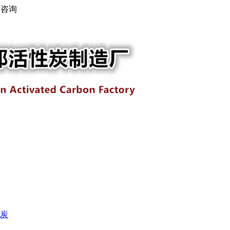
访咨询
炭