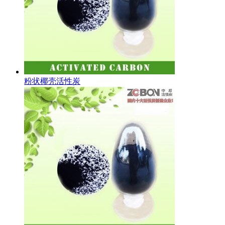
粉状椰壳活性炭