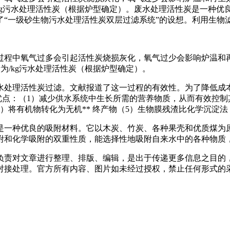
/kg污水处理活性炭（根据炉型确定）。废水处理活性炭是一种
“一级砂生物污水处理活性炭双层过滤系统”的设想。利用生物
程中氧气过多会引起活性炭烧损灰化，氧气过少会影响炉温和再
为/kg污水处理活性炭（根据炉型确定）。
理活性炭过滤。文献报道了这一过程的有效性。为了降低成本
优点：（1）减少供水系统中生长所需的营养物质，从而有效控制
）将有机物转化为无机** 终产物（5）生物膜残渣比化学沉淀
一种优良的吸附材料。它以木炭、竹炭、各种果壳和优质煤为原
附和化学吸附的双重性质，能选择性地吸附自来水中的各种物质
负责对文章进行整理、排版、编辑，是出于传递更多信息之目的
对接处理。官方所有内容、图片如未经过授权，禁止任何形式的