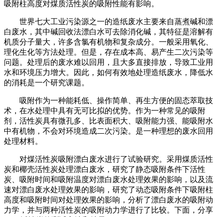
吸附柱高度对煤质活性炭的吸附性能有影响。
世界七大工业污染源之一的造纸废水主要来自蒸煮碱和漂
白废水，其中碱回收法漂白水可去除消化碱，其特征是溶解有
机质分子量大，许多含氯有机物和复杂成分。一般采用氧化、
理化生化等方法处理。但是，存在成本高、易产生二次污染等
问题。处理后的废水难以回用，且大多直接排放，导致工业用
水和环境压力增大。因此，如何有效地处理造纸废水，降低水
的消耗是一个研究课题。
吸附作为一种能耗低、操作简单、再生方便的固态萃取技
术，在水处理中具有无可比拟的优势。作为一种常见的吸附
剂，活性炭具有微孔多、比表面积大、吸附能力强、能吸附水
中有机物，不会对环境造成二次污染。是一种理想的废水回用
处理材料。
对煤活性炭吸附漂白废水进行了试验研究。采用煤质活性
炭和椰壳活性炭处理漂白废水，研究了静态吸附条件下活性
炭、吸附时间和吸附温度对漂白废水处理效果的影响，以及流
速对漂白废水处理效果的影响，研究了动态吸附条件下吸附柱
高度和吸附时间对处理效果的影响，分析了漂白废水的吸附动
力学，并与两种活性炭的吸附动力学进行了比较。下面，分享