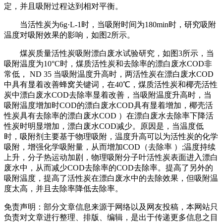
定，并且吸附过程达到相对平衡。
当活性炭为6g·L-1时，当吸附时间为180min时，研究吸附
温度对吸附效果的影响，如图2所示。
煤炭质量活性炭吸附漂白废水试验研究，如图3所示，当
吸附温度为10°C时，煤质活性炭和去除率的漂白废水COD非
常低， ND 35 当吸附温度升高时，两活性炭在漂白废水COD
中具有显着改善蜂窝关键词，在40℃，煤质活性炭和椰壳活性
炭中漂白废水COD去除率显着改善，当吸附温度升高时，当
吸附温度增加时COD的漂白废水COD具有显着增加，椰壳活
性炭具有去除率的漂白废水COD ）在漂白废水去除率下降活
性炭时明显增加，漂白废水COD减少。原因是，当温度低
时，吸附剂主要基于物理吸附，温度升高可以为活性炭的化学
吸附，增强化学吸附量，从而增加COD（去除率 ）;温度持续
上升，分子热运动加剧，物理吸附分子叶活性炭表面进入漂白
废水中，从而减少COD去除率的COD去除率。提高了另外的
吸附温度，提高了活性炭在漂白废水中的去除效果，但吸附温
度太高，并且去除率降低去除率。
免责声明：部分文章信息来源于网络以及网友投稿，本网站只
负责对文章进行整理、排版、编辑，是出于传递更多信息之目