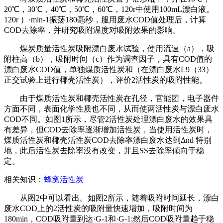
20℃，30℃，40℃，50℃，60℃，120r中使用100mL漂白液。
120r ）·min-1振荡180毫秒，服用废水COD值处理后，计算
COD去除率，并研究吸附温度对吸附效果的影响。
煤炭质量活性炭吸附漂白废水试验，使用流速（a），吸
附柱高（b），吸附时间（c）作为调查因子，具有COD值的
漂白废水COD值，单独煤质活性炭和（在漂白废水L9（33）
正交试验上进行椰壳活性炭），评价2活性炭的吸附性能。
由于煤质活性炭和椰壳活性炭在孔径，官能团，电子器件
方面不同，表面化学性质也不同，从而使两活性炭与漂白废水
COD不同。如图1所示，尽管2活性炭处理漂白废水的效果具
有差异，但COD去除率逐渐增加活性炭，当使用活性炭时，
煤质活性炭和椰壳活性炭COD去除率漂白废水达到Δnd 特别
地，此后活性炭去除率没有改变，并且SS去除率倾向于稳
定。
相关知识：
蜂窝活性炭
从图2中可以看出。如图2所示，随着吸附时间延长，漂白
废水COD上的2活性炭的吸附量快速增加，吸附时间为
180min，COD吸附量到达·G-1和·G-1;然后COD吸附量趋于稳