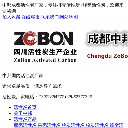
中邦成都活性炭厂家，专注椰壳活性炭+蜂窝活性炭，欢迎来
访咨询
加入收藏
|
在线客服
|
联系我们
|
网站地图
中邦
国内活性炭厂家
追求卓越品质，满足客户需求
活性炭厂家电话：
13072884777 028-62777726
活性炭首页
关于中邦
活性炭产品
椰壳活性炭
果壳活性炭
柱炭活性炭
粉炭活性炭
蜂窝活