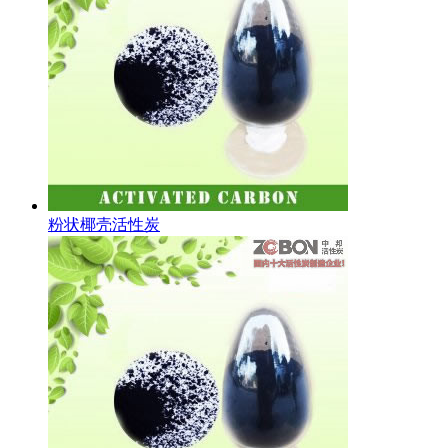
粉状椰壳活性炭