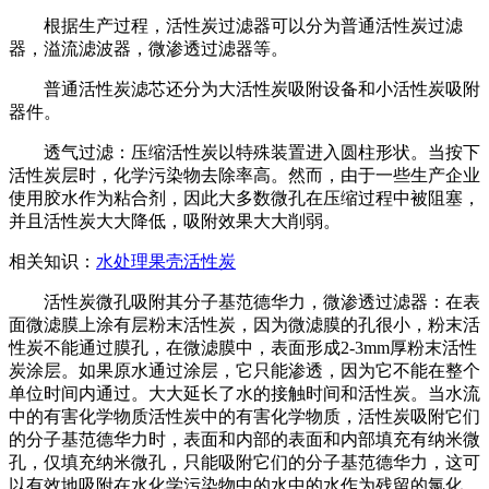
根据生产过程，活性炭过滤器可以分为普通活性炭过滤
器，溢流滤波器，微渗透过滤器等。
普通活性炭滤芯还分为大活性炭吸附设备和小活性炭吸附
器件。
透气过滤：压缩活性炭以特殊装置进入圆柱形状。当按下
活性炭层时，化学污染物去除率高。然而，由于一些生产企业
使用胶水作为粘合剂，因此大多数微孔在压缩过程中被阻塞，
并且活性炭大大降低，吸附效果大大削弱。
相关知识：
水处理果壳活性炭
活性炭微孔吸附其分子基范德华力，微渗透过滤器：在表
面微滤膜上涂有层粉末活性炭，因为微滤膜的孔很小，粉末活
性炭不能通过膜孔，在微滤膜中，表面形成2-3mm厚粉末活性
炭涂层。如果原水通过涂层，它只能渗透，因为它不能在整个
单位时间内通过。大大延长了水的接触时间和活性炭。当水流
中的有害化学物质活性炭中的有害化学物质，活性炭吸附它们
的分子基范德华力时，表面和内部的表面和内部填充有纳米微
孔，仅填充纳米微孔，只能吸附它们的分子基范德华力，这可
以有效地吸附在水化学污染物中的水中的水作为残留的氯化