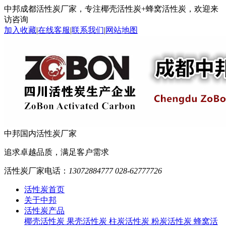
中邦成都活性炭厂家，专注椰壳活性炭+蜂窝活性炭，欢迎来
访咨询
加入收藏
|
在线客服
|
联系我们
|
网站地图
中邦
国内活性炭厂家
追求卓越品质，满足客户需求
活性炭厂家电话：
13072884777 028-62777726
活性炭首页
关于中邦
活性炭产品
椰壳活性炭
果壳活性炭
柱炭活性炭
粉炭活性炭
蜂窝活