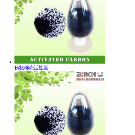
粉状椰壳活性炭