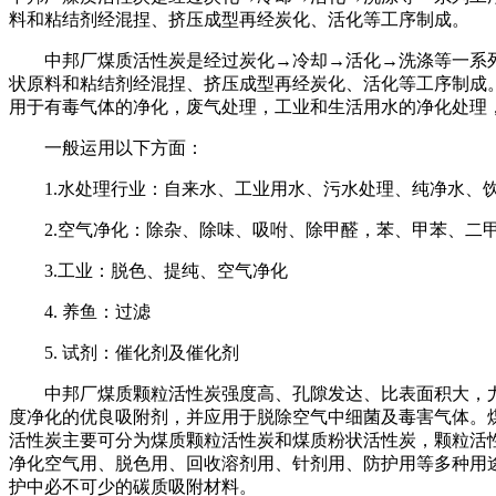
料和粘结剂经混捏、挤压成型再经炭化、活化等工序制成。
中邦厂煤质活性炭是经过炭化→冷却→活化→洗涤等一系列
状原料和粘结剂经混捏、挤压成型再经炭化、活化等工序制成
用于有毒气体的净化，废气处理，工业和生活用水的净化处理
一般运用以下方面：
1.水处理行业：自来水、工业用水、污水处理、纯净水、
2.空气净化：除杂、除味、吸咐、除甲醛，苯、甲苯、二
3.工业：脱色、提纯、空气净化
4. 养鱼：过滤
5. 试剂：催化剂及催化剂
中邦厂煤质颗粒活性炭强度高、孔隙发达、比表面积大，尤
度净化的优良吸附剂，并应用于脱除空气中细菌及毒害气体。
活性炭主要可分为煤质颗粒活性炭和煤质粉状活性炭，颗粒活性
净化空气用、脱色用、回收溶剂用、针剂用、防护用等多种用
护中必不可少的碳质吸附材料。