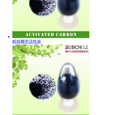
粉状椰壳活性炭