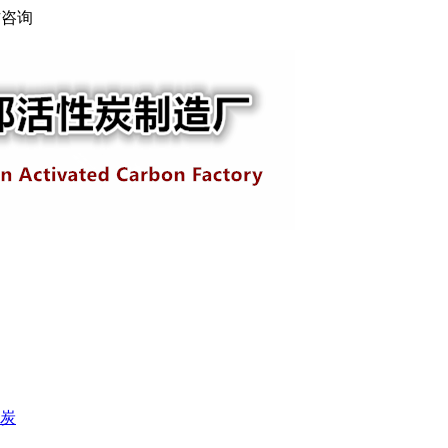
访咨询
炭