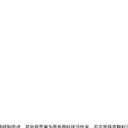
序研制而成。其外观普遍为黑色圆柱状活性炭，不定形煤质颗粒