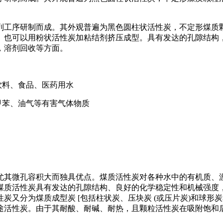
工序研制而成。其外观普遍为黑色圆柱状活性炭，不定形煤质颗
。也可以用粉状活性炭加粘结剂挤压成型。具有发达的孔隙结构，
，溶剂回收等方面。
饮料、食品、医药用水
甲苯、油气等有害气体物质
其微孔容积大而独具优点。煤质活性炭对各种水中的有机质、游
煤质活性炭具有发达的孔隙结构、良好的化学稳定性和机械强度
炭又分为煤质成型炭 [包括柱状炭、压块炭 (或压片炭)和球
途活性炭。由于其耐酸、耐碱、耐热，且颗粒活性炭在吸附饱和