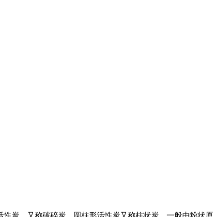
活性炭，又称破碎炭。圆柱形活性炭又称柱状炭，一般由粉状原