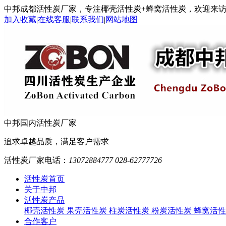
中邦成都活性炭厂家，专注椰壳活性炭+蜂窝活性炭，欢迎来
加入收藏
|
在线客服
|
联系我们
|
网站地图
中邦
国内活性炭厂家
追求卓越品质，满足客户需求
活性炭厂家电话：
13072884777 028-62777726
活性炭首页
关于中邦
活性炭产品
椰壳活性炭
果壳活性炭
柱炭活性炭
粉炭活性炭
蜂窝活性
合作客户